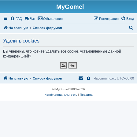
MyGomel
Регистрация
FAQ
Чат
Объявления
Р
е
г
и
с
т
р
а
ц
и
я
Вход
П
На главную
Список форумов
о
Удалить cookies
и
с
Вы уверены, что хотите удалить все cookie, установленные данной
конференцией?
к
На главную
Список форумов
Часовой пояс:
UTC+03:00
© MyGomel 2003-2026
Конфиденциальность
|
Правила