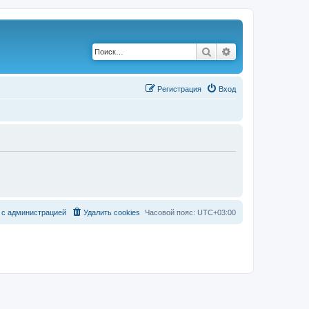
Поиск
Расширенный по
Р
е
г
и
с
т
р
а
ц
и
я
Вход
с
а
д
м
и
н
и
с
т
р
а
ц
и
е
й
Удалить cookies
Часовой пояс:
UTC+03:00