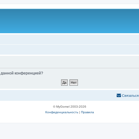
ые данной конференцией?
С
в
я
з
а
т
ь
с
я
© MyGomel 2003-2026
Конфиденциальность
|
Правила