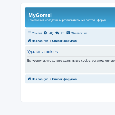
Регистрация
MyGomel
Гомельский молодежный развлекательный портал - форум
Ссылки
FAQ
Чат
Объявления
На главную
Список форумов
Удалить cookies
Вы уверены, что хотите удалить все cookie, установленн
Связаться с
На главную
Список форумов
администрацией