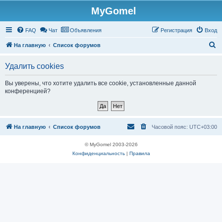
MyGomel
Регистрация
FAQ
Чат
Объявления
Р
е
г
и
с
т
р
а
ц
и
я
Вход
П
На главную
Список форумов
о
Удалить cookies
и
с
Вы уверены, что хотите удалить все cookie, установленные данной
конференцией?
к
На главную
Список форумов
Часовой пояс:
UTC+03:00
© MyGomel 2003-2026
Конфиденциальность
|
Правила