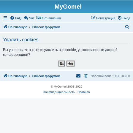
MyGomel
Регистрация
FAQ
Чат
Объявления
Р
е
г
и
с
т
р
а
ц
и
я
Вход
П
На главную
Список форумов
о
Удалить cookies
и
с
Вы уверены, что хотите удалить все cookie, установленные данной
конференцией?
к
На главную
Список форумов
Часовой пояс:
UTC+03:00
© MyGomel 2003-2026
Конфиденциальность
|
Правила