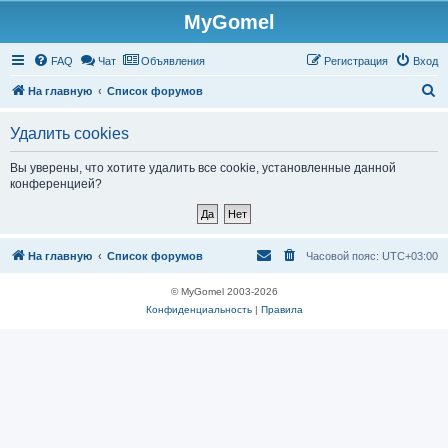
MyGomel
Регистрация
FAQ
Чат
Объявления
Р
е
г
и
с
т
р
а
ц
и
я
Вход
П
На главную
Список форумов
о
Удалить cookies
и
с
Вы уверены, что хотите удалить все cookie, установленные данной
конференцией?
к
На главную
Список форумов
Часовой пояс:
UTC+03:00
© MyGomel 2003-2026
Конфиденциальность
|
Правила