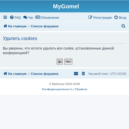
MyGomel
Регистрация
FAQ
Чат
Объявления
Р
е
г
и
с
т
р
а
ц
и
я
Вход
П
На главную
Список форумов
о
Удалить cookies
и
с
Вы уверены, что хотите удалить все cookie, установленные данной
конференцией?
к
На главную
Список форумов
Часовой пояс:
UTC+03:00
© MyGomel 2003-2026
Конфиденциальность
|
Правила