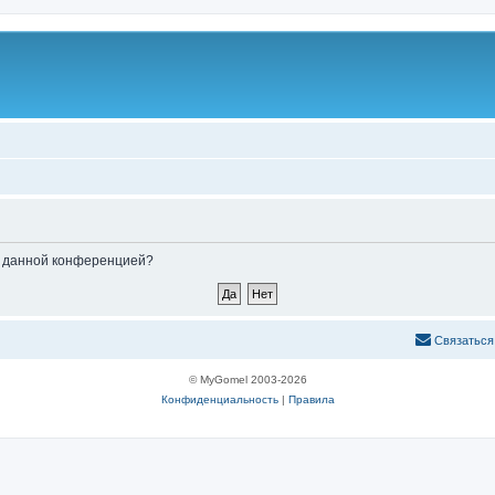
ые данной конференцией?
С
в
я
з
а
т
ь
с
я
© MyGomel 2003-2026
Конфиденциальность
|
Правила