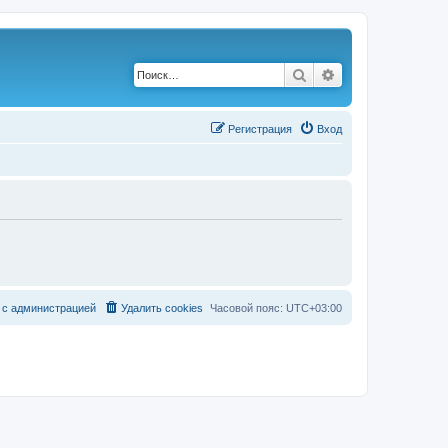
Поиск
Расширенный по
Р
е
г
и
с
т
р
а
ц
и
я
Вход
с
а
д
м
и
н
и
с
т
р
а
ц
и
е
й
Удалить cookies
Часовой пояс:
UTC+03:00