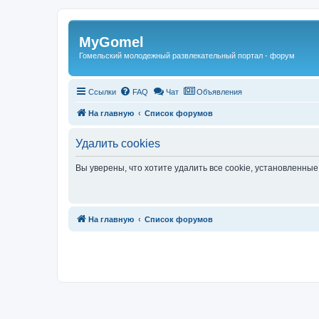
Регистрация
MyGomel
Гомельский молодежный развлекательный портал - форум
Ссылки
FAQ
Чат
Объявления
На главную
Список форумов
Удалить cookies
Вы уверены, что хотите удалить все cookie, установленн
Связаться с
На главную
Список форумов
администрацией