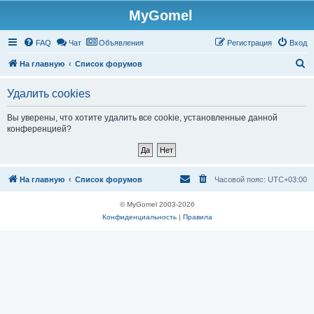
MyGomel
Регистрация
FAQ
Чат
Объявления
Р
е
г
и
с
т
р
а
ц
и
я
Вход
П
На главную
Список форумов
о
Удалить cookies
и
с
Вы уверены, что хотите удалить все cookie, установленные данной
конференцией?
к
На главную
Список форумов
Часовой пояс:
UTC+03:00
© MyGomel 2003-2026
Конфиденциальность
|
Правила