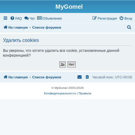
MyGomel
Регистрация
FAQ
Чат
Объявления
Р
е
г
и
с
т
р
а
ц
и
я
Вход
П
На главную
Список форумов
о
Удалить cookies
и
с
Вы уверены, что хотите удалить все cookie, установленные данной
конференцией?
к
На главную
Список форумов
Часовой пояс:
UTC+03:00
© MyGomel 2003-2026
Конфиденциальность
|
Правила