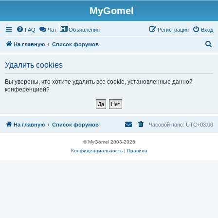
MyGomel
Регистрация
FAQ
Чат
Объявления
Р
е
г
и
с
т
р
а
ц
и
я
Вход
П
На главную
Список форумов
о
Удалить cookies
и
с
Вы уверены, что хотите удалить все cookie, установленные данной
конференцией?
к
На главную
Список форумов
Часовой пояс:
UTC+03:00
© MyGomel 2003-2026
Конфиденциальность
|
Правила