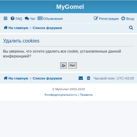
MyGomel
Регистрация
FAQ
Чат
Объявления
Р
е
г
и
с
т
р
а
ц
и
я
Вход
П
На главную
Список форумов
о
Удалить cookies
и
с
Вы уверены, что хотите удалить все cookie, установленные данной
конференцией?
к
На главную
Список форумов
Часовой пояс:
UTC+03:00
© MyGomel 2003-2026
Конфиденциальность
|
Правила