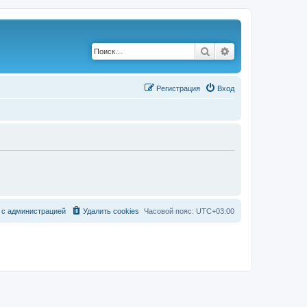
Поиск
Расширенный по
Р
е
г
и
с
т
р
а
ц
и
я
Вход
с
а
д
м
и
н
и
с
т
р
а
ц
и
е
й
Удалить cookies
Часовой пояс:
UTC+03:00