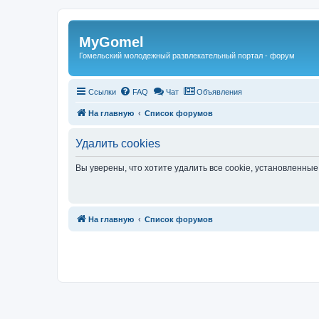
Регистрация
MyGomel
Гомельский молодежный развлекательный портал - форум
Ссылки
FAQ
Чат
Объявления
На главную
Список форумов
Удалить cookies
Вы уверены, что хотите удалить все cookie, установленн
Связаться с
На главную
Список форумов
администрацией