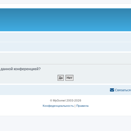
ые данной конференцией?
С
в
я
з
а
т
ь
с
я
© MyGomel 2003-2026
Конфиденциальность
|
Правила