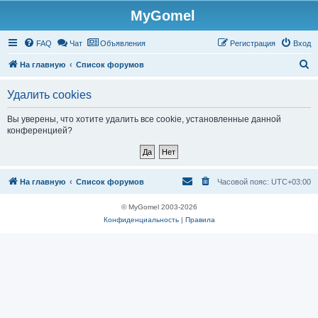
MyGomel
Регистрация
FAQ
Чат
Объявления
Р
е
г
и
с
т
р
а
ц
и
я
Вход
П
На главную
Список форумов
о
Удалить cookies
и
с
Вы уверены, что хотите удалить все cookie, установленные данной
конференцией?
к
На главную
Список форумов
Часовой пояс:
UTC+03:00
© MyGomel 2003-2026
Конфиденциальность
|
Правила