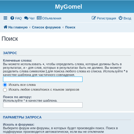
MyGomel
Регистрация
FAQ
Чат
Объявления
Р
е
г
и
с
т
р
а
ц
и
я
Вход
На главную
Список форумов
Поиск
Поиск
ЗАПРОС
Ключевые слова:
Вы можете использовать
+
, чтобы определить слова, которые должны быть в
результатах, и
-
для слов, которых в результатах быть не должно. Вы можете
разделить слова символом
|
для поиска любого слова из списка. Используйте
*
в
качестве шаблона для частичного совпадения.
Искать все слова
Искать любое слово/поиск с языком запросов
Поиск по автору:
Используйте * в качестве шаблона.
ПАРАМЕТРЫ ЗАПРОСА
Искать в форумах:
Выберите форум или форумы, в которых будет произведён поиск. Поиск в
подфорумах производится автоматически, если вы не отключили