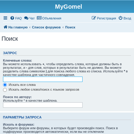
MyGomel
Регистрация
FAQ
Чат
Объявления
Р
е
г
и
с
т
р
а
ц
и
я
Вход
На главную
Список форумов
Поиск
Поиск
ЗАПРОС
Ключевые слова:
Вы можете использовать
+
, чтобы определить слова, которые должны быть в
результатах, и
-
для слов, которых в результатах быть не должно. Вы можете
разделить слова символом
|
для поиска любого слова из списка. Используйте
*
в
качестве шаблона для частичного совпадения.
Искать все слова
Искать любое слово/поиск с языком запросов
Поиск по автору:
Используйте * в качестве шаблона.
ПАРАМЕТРЫ ЗАПРОСА
Искать в форумах:
Выберите форум или форумы, в которых будет произведён поиск. Поиск в
подфорумах производится автоматически, если вы не отключили