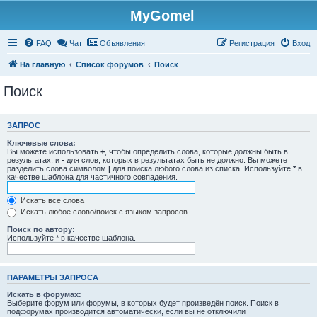
MyGomel
Регистрация
FAQ
Чат
Объявления
Р
е
г
и
с
т
р
а
ц
и
я
Вход
На главную
Список форумов
Поиск
Поиск
ЗАПРОС
Ключевые слова:
Вы можете использовать
+
, чтобы определить слова, которые должны быть в
результатах, и
-
для слов, которых в результатах быть не должно. Вы можете
разделить слова символом
|
для поиска любого слова из списка. Используйте
*
в
качестве шаблона для частичного совпадения.
Искать все слова
Искать любое слово/поиск с языком запросов
Поиск по автору:
Используйте * в качестве шаблона.
ПАРАМЕТРЫ ЗАПРОСА
Искать в форумах:
Выберите форум или форумы, в которых будет произведён поиск. Поиск в
подфорумах производится автоматически, если вы не отключили