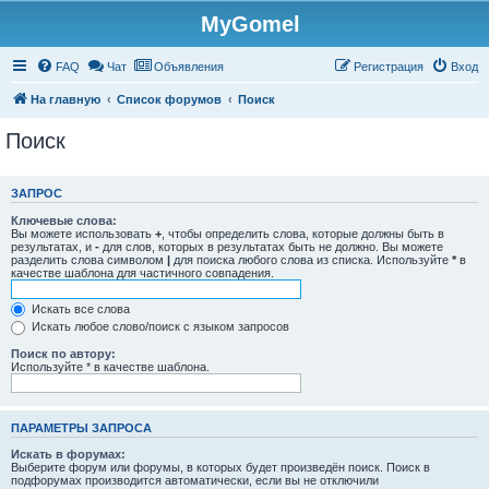
MyGomel
Регистрация
FAQ
Чат
Объявления
Р
е
г
и
с
т
р
а
ц
и
я
Вход
На главную
Список форумов
Поиск
Поиск
ЗАПРОС
Ключевые слова:
Вы можете использовать
+
, чтобы определить слова, которые должны быть в
результатах, и
-
для слов, которых в результатах быть не должно. Вы можете
разделить слова символом
|
для поиска любого слова из списка. Используйте
*
в
качестве шаблона для частичного совпадения.
Искать все слова
Искать любое слово/поиск с языком запросов
Поиск по автору:
Используйте * в качестве шаблона.
ПАРАМЕТРЫ ЗАПРОСА
Искать в форумах:
Выберите форум или форумы, в которых будет произведён поиск. Поиск в
подфорумах производится автоматически, если вы не отключили