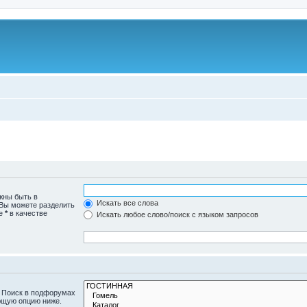
жны быть в
Искать все слова
 Вы можете разделить
те
*
в качестве
Искать любое слово/поиск с языком запросов
. Поиск в подфорумах
ющую опцию ниже.