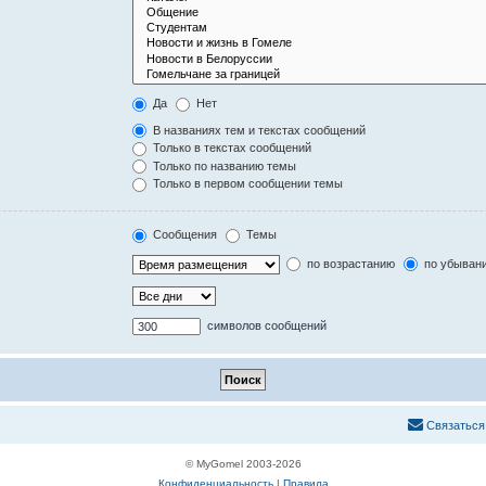
Да
Нет
В названиях тем и текстах сообщений
Только в текстах сообщений
Только по названию темы
Только в первом сообщении темы
Сообщения
Темы
по возрастанию
по убыван
символов сообщений
С
в
я
з
а
т
ь
с
я
© MyGomel 2003-2026
Конфиденциальность
|
Правила