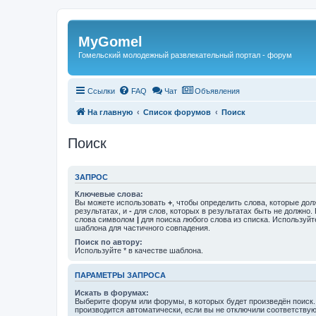
Регистрация
MyGomel
Гомельский молодежный развлекательный портал - форум
Ссылки
FAQ
Чат
Объявления
На главную
Список форумов
Поиск
Поиск
ЗАПРОС
Ключевые слова:
Вы можете использовать
+
, чтобы определить слова, которые дол
результатах, и
-
для слов, которых в результатах быть не должно.
слова символом
|
для поиска любого слова из списка. Используй
шаблона для частичного совпадения.
Поиск по автору:
Используйте * в качестве шаблона.
ПАРАМЕТРЫ ЗАПРОСА
Искать в форумах:
Выберите форум или форумы, в которых будет произведён поиск
производится автоматически, если вы не отключили соответству