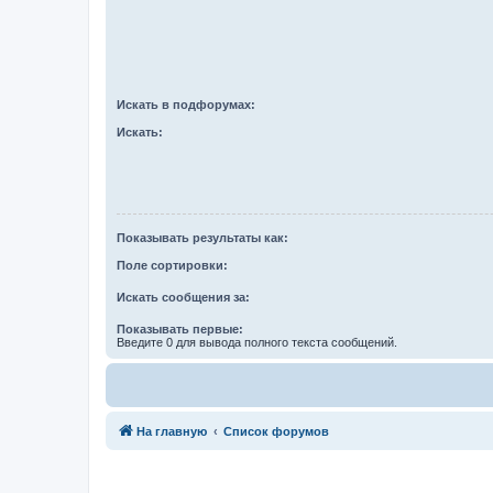
Искать в подфорумах:
Искать:
Показывать результаты как:
Поле сортировки:
Искать сообщения за:
Показывать первые:
Введите 0 для вывода полного текста сообщений.
Связаться с
На главную
Список форумов
администрацией