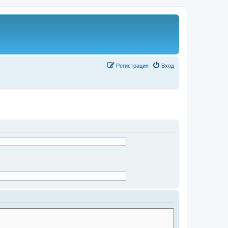
Р
е
г
и
с
т
р
а
ц
и
я
Вход