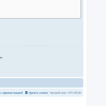
ию
с
а
д
м
и
н
и
с
т
р
а
ц
и
е
й
Удалить cookies
Часовой пояс:
UTC+03:00