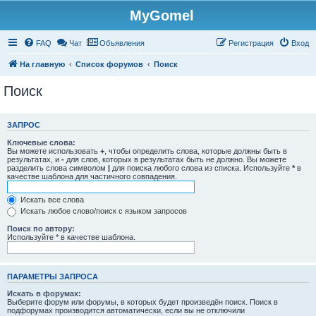
MyGomel
Регистрация
FAQ
Чат
Объявления
Р
е
г
и
с
т
р
а
ц
и
я
Вход
На главную
Список форумов
Поиск
Поиск
ЗАПРОС
Ключевые слова:
Вы можете использовать
+
, чтобы определить слова, которые должны быть в
результатах, и
-
для слов, которых в результатах быть не должно. Вы можете
разделить слова символом
|
для поиска любого слова из списка. Используйте
*
в
качестве шаблона для частичного совпадения.
Искать все слова
Искать любое слово/поиск с языком запросов
Поиск по автору:
Используйте * в качестве шаблона.
ПАРАМЕТРЫ ЗАПРОСА
Искать в форумах:
Выберите форум или форумы, в которых будет произведён поиск. Поиск в
подфорумах производится автоматически, если вы не отключили