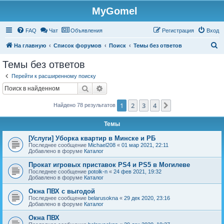
MyGomel
Регистрация
FAQ
Чат
Объявления
Р
е
г
и
с
т
р
а
ц
и
я
Вход
П
На главную
Список форумов
Поиск
Темы без ответов
о
Темы без ответов
и
Перейти к расширенному поиску
с
Поиск
Расширенный поиск
к
1
2
3
4
След.
Найдено 78 результатов
Темы
[Услуги] Уборка квартир в Минске и РБ
Последнее сообщение
Michael208
«
01 мар 2021, 22:11
Добавлено в форуме
Каталог
Прокат игровых приставок PS4 и PS5 в Могилеве
Последнее сообщение
potolk-n
«
24 фев 2021, 19:32
Добавлено в форуме
Каталог
Окна ПВХ с выгодой
Последнее сообщение
belarusokna
«
29 дек 2020, 23:16
Добавлено в форуме
Каталог
Окна ПВХ