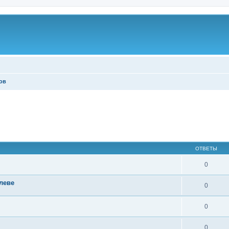
ов
ОТВЕТЫ
0
леве
0
0
0