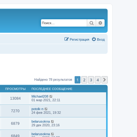
Поиск
Расширенный по
Р
е
г
и
с
т
р
а
ц
и
я
Вход
1
2
3
4
След.
Найдено 78 результатов
ПРОСМОТРЫ
ПОСЛЕДНЕЕ СООБЩЕНИЕ
Michael208
13084
01 мар 2021, 22:11
potolk-n
7270
24 фев 2021, 19:32
belarusokna
6879
29 дек 2020, 23:16
belarusokna
6849