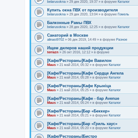
belarusokna
»
29 дек 2020, 19:37
» в форуме
Каталог
Купить окна ПВХ от производителя
belarusokna
»
29 дек 2020, 13:04
» в форуме
Гомель
Балконные Рамы ПВХ
belarusokna
»
28 дек 2020, 12:25
» в форуме
Каталог
Санаторий в Москве
alinast9702
»
06 дек 2019, 14:49
» в форуме
Разное
Ищем дилеров нашей продукции
terrazn
»
26 окт 2016, 12:12
» в форуме
[Кафе/Рестораны]Кафе Вавилон
Maus
»
21 май 2014, 05:32
» в форуме
Каталог
[Кафе/Рестораны]Кафе Сердце Ангела
Maus
»
21 май 2014, 05:28
» в форуме
Каталог
[Кафе/Рестораны]Кафе Крыніца
Maus
»
21 май 2014, 05:25
» в форуме
Каталог
[Кафе/Рестораны]Кафе - бар Avenue
Maus
»
21 май 2014, 05:24
» в форуме
Каталог
[Кафе/Рестораны]Бар «Беккер»
Maus
»
21 май 2014, 05:21
» в форуме
Каталог
[Кафе/Рестораны]Бар «Гриль хаус»
Maus
»
21 май 2014, 05:20
» в форуме
Каталог
[Кафе/Рестораны]Бистро