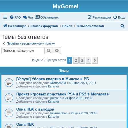
MyGomel
Регистрация
FAQ
Чат
Объявления
Р
е
г
и
с
т
р
а
ц
и
я
Вход
П
На главную
Список форумов
Поиск
Темы без ответов
о
Темы без ответов
и
Перейти к расширенному поиску
с
Поиск
Расширенный поиск
к
1
2
3
4
След.
Найдено 78 результатов
Темы
[Услуги] Уборка квартир в Минске и РБ
Последнее сообщение
Michael208
«
01 мар 2021, 22:11
Добавлено в форуме
Каталог
Прокат игровых приставок PS4 и PS5 в Могилеве
Последнее сообщение
potolk-n
«
24 фев 2021, 19:32
Добавлено в форуме
Каталог
Окна ПВХ с выгодой
Последнее сообщение
belarusokna
«
29 дек 2020, 23:16
Добавлено в форуме
Каталог
Окна ПВХ