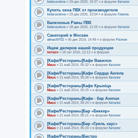
belarusokna
»
29 дек 2020, 19:37
» в форуме
Каталог
Купить окна ПВХ от производителя
belarusokna
»
29 дек 2020, 13:04
» в форуме
Гомель
Балконные Рамы ПВХ
belarusokna
»
28 дек 2020, 12:25
» в форуме
Каталог
Санаторий в Москве
alinast9702
»
06 дек 2019, 14:49
» в форуме
Разное
Ищем дилеров нашей продукции
terrazn
»
26 окт 2016, 12:12
» в форуме
[Кафе/Рестораны]Кафе Вавилон
Maus
»
21 май 2014, 05:32
» в форуме
Каталог
[Кафе/Рестораны]Кафе Сердце Ангела
Maus
»
21 май 2014, 05:28
» в форуме
Каталог
[Кафе/Рестораны]Кафе Крыніца
Maus
»
21 май 2014, 05:25
» в форуме
Каталог
[Кафе/Рестораны]Кафе - бар Avenue
Maus
»
21 май 2014, 05:24
» в форуме
Каталог
[Кафе/Рестораны]Бар «Беккер»
Maus
»
21 май 2014, 05:21
» в форуме
Каталог
[Кафе/Рестораны]Бар «Гриль хаус»
Maus
»
21 май 2014, 05:20
» в форуме
Каталог
[Кафе/Рестораны]Бистро