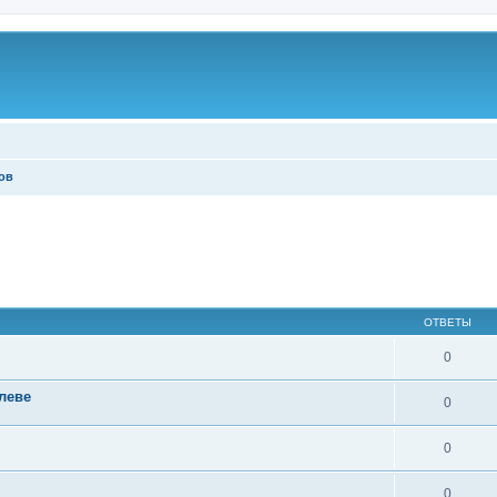
ов
ОТВЕТЫ
0
леве
0
0
0