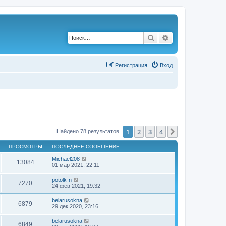
Поиск
Расширенный по
Р
е
г
и
с
т
р
а
ц
и
я
Вход
1
2
3
4
След.
Найдено 78 результатов
ПРОСМОТРЫ
ПОСЛЕДНЕЕ СООБЩЕНИЕ
Michael208
13084
01 мар 2021, 22:11
potolk-n
7270
24 фев 2021, 19:32
belarusokna
6879
29 дек 2020, 23:16
belarusokna
6849