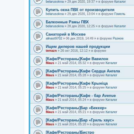
belarusokna
»
29 дек 2020, 19:37
» в форуме
Каталог
Купить окна ПВХ от производителя
belarusokna
»
29 дек 2020, 13:04
» в форуме
Гомель
Балконные Рамы ПВХ
belarusokna
»
28 дек 2020, 12:25
» в форуме
Каталог
Санаторий в Москве
alinast9702
»
06 дек 2019, 14:49
» в форуме
Разное
Ищем дилеров нашей продукции
terrazn
»
26 окт 2016, 12:12
» в форуме
[Кафе/Рестораны]Кафе Вавилон
Maus
»
21 май 2014, 05:32
» в форуме
Каталог
[Кафе/Рестораны]Кафе Сердце Ангела
Maus
»
21 май 2014, 05:28
» в форуме
Каталог
[Кафе/Рестораны]Кафе Крыніца
Maus
»
21 май 2014, 05:25
» в форуме
Каталог
[Кафе/Рестораны]Кафе - бар Avenue
Maus
»
21 май 2014, 05:24
» в форуме
Каталог
[Кафе/Рестораны]Бар «Беккер»
Maus
»
21 май 2014, 05:21
» в форуме
Каталог
[Кафе/Рестораны]Бар «Гриль хаус»
Maus
»
21 май 2014, 05:20
» в форуме
Каталог
[Кафе/Рестораны]Бистро