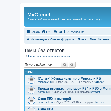
Регистрация
MyGomel
Гомельский молодежный развлекательный портал - форум
Ссылки
FAQ
Чат
Объявления
На главную
Список форумов
Поиск
Темы без ответ
Темы без ответов
Перейти к расширенному поиску
Поиск
Расширенный поиск
ТЕМЫ
[Услуги] Уборка квартир в Минске и РБ
Michael208
»
01 мар 2021, 22:11
» в форуме
Каталог
Прокат игровых приставок PS4 и PS5 в Моги
potolk-n
»
24 фев 2021, 19:32
» в форуме
Каталог
Окна ПВХ с выгодой
belarusokna
»
29 дек 2020, 23:16
» в форуме
Каталог
Окна ПВХ