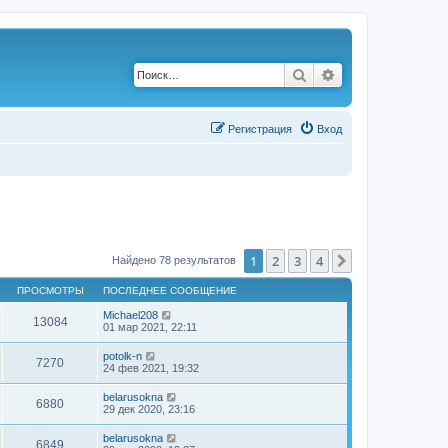
Поиск
Расширенный по
Р
е
г
и
с
т
р
а
ц
и
я
Вход
1
2
3
4
След.
Найдено 78 результатов
ПРОСМОТРЫ
ПОСЛЕДНЕЕ СООБЩЕНИЕ
Michael208
13084
01 мар 2021, 22:11
potolk-n
7270
24 фев 2021, 19:32
belarusokna
6880
29 дек 2020, 23:16
belarusokna
6849