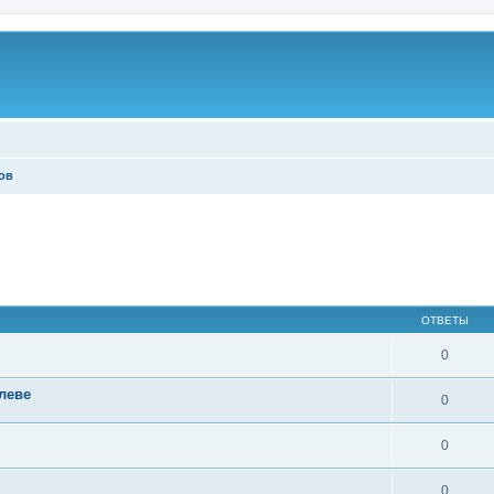
ов
ОТВЕТЫ
0
леве
0
0
0