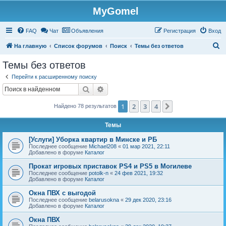
MyGomel
Регистрация
FAQ
Чат
Объявления
Р
е
г
и
с
т
р
а
ц
и
я
Вход
П
На главную
Список форумов
Поиск
Темы без ответов
о
Темы без ответов
и
Перейти к расширенному поиску
с
Поиск
Расширенный поиск
к
1
2
3
4
След.
Найдено 78 результатов
Темы
[Услуги] Уборка квартир в Минске и РБ
Последнее сообщение
Michael208
«
01 мар 2021, 22:11
Добавлено в форуме
Каталог
Прокат игровых приставок PS4 и PS5 в Могилеве
Последнее сообщение
potolk-n
«
24 фев 2021, 19:32
Добавлено в форуме
Каталог
Окна ПВХ с выгодой
Последнее сообщение
belarusokna
«
29 дек 2020, 23:16
Добавлено в форуме
Каталог
Окна ПВХ