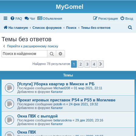
MyGomel
Регистрация
FAQ
Чат
Объявления
Р
е
г
и
с
т
р
а
ц
и
я
Вход
П
На главную
Список форумов
Поиск
Темы без ответов
о
Темы без ответов
и
Перейти к расширенному поиску
с
Поиск
Расширенный поиск
к
1
2
3
4
След.
Найдено 78 результатов
Темы
[Услуги] Уборка квартир в Минске и РБ
Последнее сообщение
Michael208
«
01 мар 2021, 22:11
Добавлено в форуме
Каталог
Прокат игровых приставок PS4 и PS5 в Могилеве
Последнее сообщение
potolk-n
«
24 фев 2021, 19:32
Добавлено в форуме
Каталог
Окна ПВХ с выгодой
Последнее сообщение
belarusokna
«
29 дек 2020, 23:16
Добавлено в форуме
Каталог
Окна ПВХ