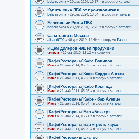
belarusokna
»
29 дек 2020, 19:37
» в форуме
Каталог
Купить окна ПВХ от производителя
belarusokna
»
29 дек 2020, 13:04
» в форуме
Гомель
Балконные Рамы ПВХ
belarusokna
»
28 дек 2020, 12:25
» в форуме
Каталог
Санаторий в Москве
alinast9702
»
06 дек 2019, 14:49
» в форуме
Разное
Ищем дилеров нашей продукции
terrazn
»
26 окт 2016, 12:12
» в форуме
[Кафе/Рестораны]Кафе Вавилон
Maus
»
21 май 2014, 05:32
» в форуме
Каталог
[Кафе/Рестораны]Кафе Сердце Ангела
Maus
»
21 май 2014, 05:28
» в форуме
Каталог
[Кафе/Рестораны]Кафе Крыніца
Maus
»
21 май 2014, 05:25
» в форуме
Каталог
[Кафе/Рестораны]Кафе - бар Avenue
Maus
»
21 май 2014, 05:24
» в форуме
Каталог
[Кафе/Рестораны]Бар «Беккер»
Maus
»
21 май 2014, 05:21
» в форуме
Каталог
[Кафе/Рестораны]Бар «Гриль хаус»
Maus
»
21 май 2014, 05:20
» в форуме
Каталог
[Кафе/Рестораны]Бистро