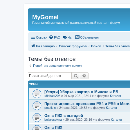
Регистрация
MyGomel
Гомельский молодежный развлекательный портал - форум
Ссылки
FAQ
Чат
Объявления
На главную
Список форумов
Поиск
Темы без ответ
Темы без ответов
Перейти к расширенному поиску
Поиск
Расширенный поиск
ТЕМЫ
[Услуги] Уборка квартир в Минске и РБ
Michael208
»
01 мар 2021, 22:11
» в форуме
Каталог
Прокат игровых приставок PS4 и PS5 в Моги
potolk-n
»
24 фев 2021, 19:32
» в форуме
Каталог
Окна ПВХ с выгодой
belarusokna
»
29 дек 2020, 23:16
» в форуме
Каталог
Окна ПВХ