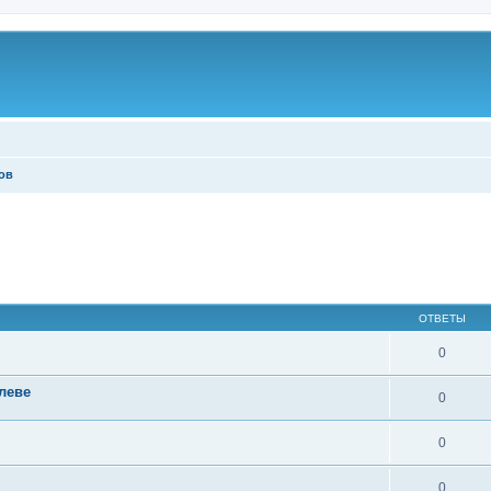
ов
ОТВЕТЫ
0
леве
0
0
0