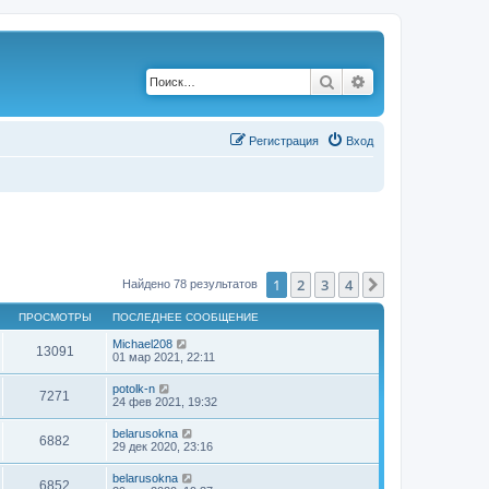
Поиск
Расширенный по
Р
е
г
и
с
т
р
а
ц
и
я
Вход
1
2
3
4
След.
Найдено 78 результатов
ПРОСМОТРЫ
ПОСЛЕДНЕЕ СООБЩЕНИЕ
Michael208
13091
01 мар 2021, 22:11
potolk-n
7271
24 фев 2021, 19:32
belarusokna
6882
29 дек 2020, 23:16
belarusokna
6852