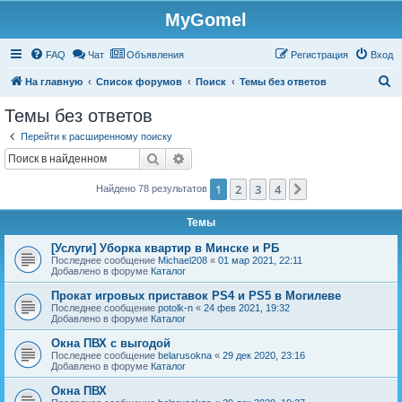
MyGomel
Регистрация
FAQ
Чат
Объявления
Р
е
г
и
с
т
р
а
ц
и
я
Вход
П
На главную
Список форумов
Поиск
Темы без ответов
о
Темы без ответов
и
Перейти к расширенному поиску
с
Поиск
Расширенный поиск
к
1
2
3
4
След.
Найдено 78 результатов
Темы
[Услуги] Уборка квартир в Минске и РБ
Последнее сообщение
Michael208
«
01 мар 2021, 22:11
Добавлено в форуме
Каталог
Прокат игровых приставок PS4 и PS5 в Могилеве
Последнее сообщение
potolk-n
«
24 фев 2021, 19:32
Добавлено в форуме
Каталог
Окна ПВХ с выгодой
Последнее сообщение
belarusokna
«
29 дек 2020, 23:16
Добавлено в форуме
Каталог
Окна ПВХ