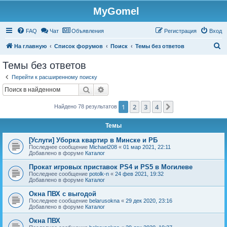
MyGomel
Регистрация
FAQ
Чат
Объявления
Р
е
г
и
с
т
р
а
ц
и
я
Вход
П
На главную
Список форумов
Поиск
Темы без ответов
о
Темы без ответов
и
Перейти к расширенному поиску
с
Поиск
Расширенный поиск
к
1
2
3
4
След.
Найдено 78 результатов
Темы
[Услуги] Уборка квартир в Минске и РБ
Последнее сообщение
Michael208
«
01 мар 2021, 22:11
Добавлено в форуме
Каталог
Прокат игровых приставок PS4 и PS5 в Могилеве
Последнее сообщение
potolk-n
«
24 фев 2021, 19:32
Добавлено в форуме
Каталог
Окна ПВХ с выгодой
Последнее сообщение
belarusokna
«
29 дек 2020, 23:16
Добавлено в форуме
Каталог
Окна ПВХ