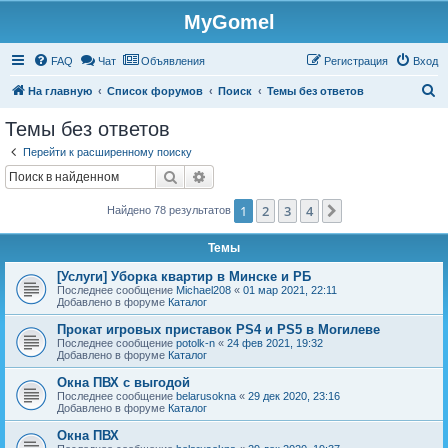
MyGomel
Регистрация
FAQ
Чат
Объявления
Р
е
г
и
с
т
р
а
ц
и
я
Вход
П
На главную
Список форумов
Поиск
Темы без ответов
о
Темы без ответов
и
Перейти к расширенному поиску
с
Поиск
Расширенный поиск
к
1
2
3
4
След.
Найдено 78 результатов
Темы
[Услуги] Уборка квартир в Минске и РБ
Последнее сообщение
Michael208
«
01 мар 2021, 22:11
Добавлено в форуме
Каталог
Прокат игровых приставок PS4 и PS5 в Могилеве
Последнее сообщение
potolk-n
«
24 фев 2021, 19:32
Добавлено в форуме
Каталог
Окна ПВХ с выгодой
Последнее сообщение
belarusokna
«
29 дек 2020, 23:16
Добавлено в форуме
Каталог
Окна ПВХ