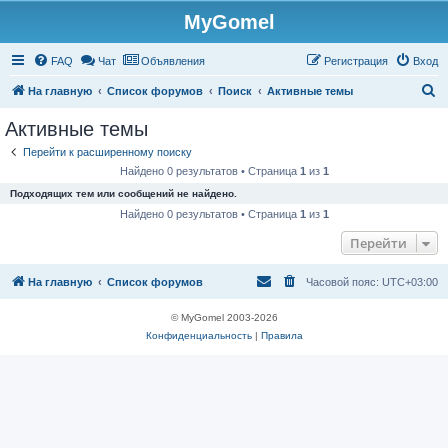
MyGomel
Регистрация
FAQ
Чат
Объявления
Р
е
г
и
с
т
р
а
ц
и
я
Вход
П
На главную
Список форумов
Поиск
Активные темы
о
Активные темы
и
Перейти к расширенному поиску
с
Найдено 0 результатов • Страница
1
из
1
к
Подходящих тем или сообщений не найдено.
Найдено 0 результатов • Страница
1
из
1
Перейти
На главную
Список форумов
Часовой пояс:
UTC+03:00
© MyGomel 2003-2026
Конфиденциальность
|
Правила