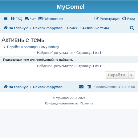
MyGomel
Регистрация
FAQ
Чат
Объявления
Р
е
г
и
с
т
р
а
ц
и
я
Вход
П
На главную
Список форумов
Поиск
Активные темы
о
Активные темы
и
Перейти к расширенному поиску
с
Найдено 0 результатов • Страница
1
из
1
к
Подходящих тем или сообщений не найдено.
Найдено 0 результатов • Страница
1
из
1
Перейти
На главную
Список форумов
Часовой пояс:
UTC+03:00
© MyGomel 2003-2026
Конфиденциальность
|
Правила