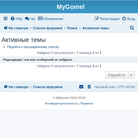
MyGomel
Регистрация
FAQ
Чат
Объявления
Р
е
г
и
с
т
р
а
ц
и
я
Вход
П
На главную
Список форумов
Поиск
Активные темы
о
Активные темы
и
Перейти к расширенному поиску
с
Найдено 0 результатов • Страница
1
из
1
к
Подходящих тем или сообщений не найдено.
Найдено 0 результатов • Страница
1
из
1
Перейти
На главную
Список форумов
Часовой пояс:
UTC+03:00
© MyGomel 2003-2026
Конфиденциальность
|
Правила