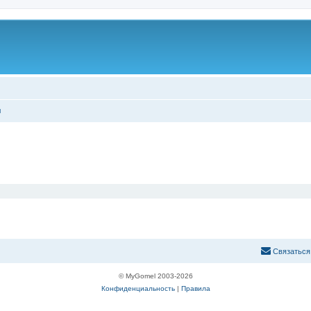
ы
С
в
я
з
а
т
ь
с
я
© MyGomel 2003-2026
Конфиденциальность
|
Правила