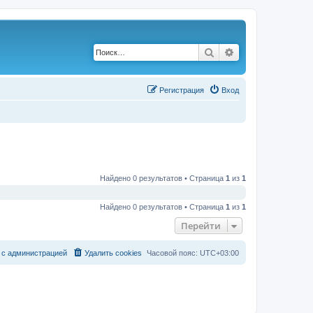
Поиск
Расширенный по
Р
е
г
и
с
т
р
а
ц
и
я
Вход
Найдено 0 результатов • Страница
1
из
1
Найдено 0 результатов • Страница
1
из
1
Перейти
с
а
д
м
и
н
и
с
т
р
а
ц
и
е
й
Удалить cookies
Часовой пояс:
UTC+03:00