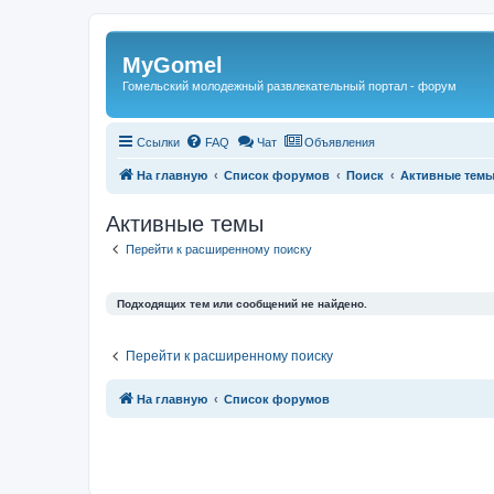
Регистрация
MyGomel
Гомельский молодежный развлекательный портал - форум
Ссылки
FAQ
Чат
Объявления
На главную
Список форумов
Поиск
Активные тем
Активные темы
Перейти к расширенному поиску
Подходящих тем или сообщений не найдено.
Перейти к расширенному поиску
Связаться с
На главную
Список форумов
администрацией