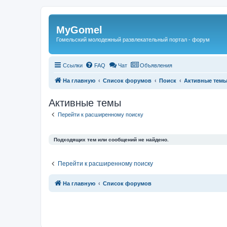
Регистрация
MyGomel
Гомельский молодежный развлекательный портал - форум
Ссылки
FAQ
Чат
Объявления
На главную
Список форумов
Поиск
Активные тем
Активные темы
Перейти к расширенному поиску
Подходящих тем или сообщений не найдено.
Перейти к расширенному поиску
Связаться с
На главную
Список форумов
администрацией