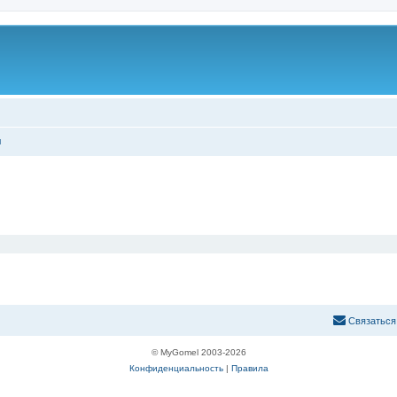
ы
С
в
я
з
а
т
ь
с
я
© MyGomel 2003-2026
Конфиденциальность
|
Правила