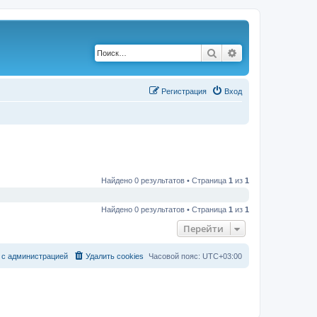
Поиск
Расширенный по
Р
е
г
и
с
т
р
а
ц
и
я
Вход
Найдено 0 результатов • Страница
1
из
1
Найдено 0 результатов • Страница
1
из
1
Перейти
с
а
д
м
и
н
и
с
т
р
а
ц
и
е
й
Удалить cookies
Часовой пояс:
UTC+03:00