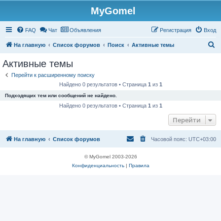
MyGomel
Регистрация
FAQ
Чат
Объявления
Р
е
г
и
с
т
р
а
ц
и
я
Вход
П
На главную
Список форумов
Поиск
Активные темы
о
Активные темы
и
Перейти к расширенному поиску
с
Найдено 0 результатов • Страница
1
из
1
к
Подходящих тем или сообщений не найдено.
Найдено 0 результатов • Страница
1
из
1
Перейти
На главную
Список форумов
Часовой пояс:
UTC+03:00
© MyGomel 2003-2026
Конфиденциальность
|
Правила