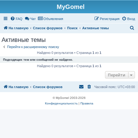
MyGomel
Регистрация
FAQ
Чат
Объявления
Р
е
г
и
с
т
р
а
ц
и
я
Вход
П
На главную
Список форумов
Поиск
Активные темы
о
Активные темы
и
Перейти к расширенному поиску
с
Найдено 0 результатов • Страница
1
из
1
к
Подходящих тем или сообщений не найдено.
Найдено 0 результатов • Страница
1
из
1
Перейти
На главную
Список форумов
Часовой пояс:
UTC+03:00
© MyGomel 2003-2026
Конфиденциальность
|
Правила