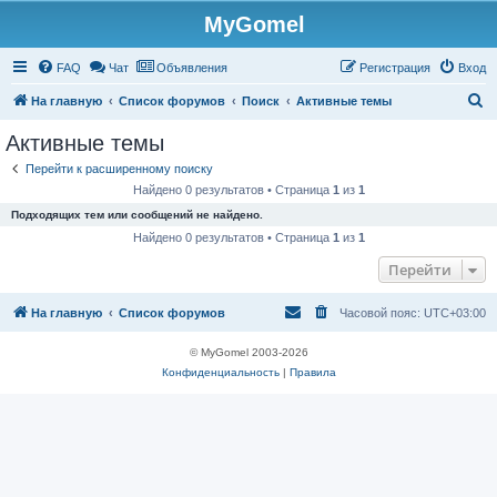
MyGomel
Регистрация
FAQ
Чат
Объявления
Р
е
г
и
с
т
р
а
ц
и
я
Вход
П
На главную
Список форумов
Поиск
Активные темы
о
Активные темы
и
Перейти к расширенному поиску
с
Найдено 0 результатов • Страница
1
из
1
к
Подходящих тем или сообщений не найдено.
Найдено 0 результатов • Страница
1
из
1
Перейти
На главную
Список форумов
Часовой пояс:
UTC+03:00
© MyGomel 2003-2026
Конфиденциальность
|
Правила