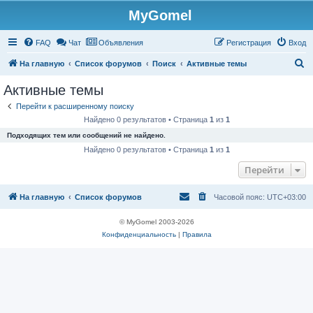
MyGomel
Регистрация
FAQ
Чат
Объявления
Р
е
г
и
с
т
р
а
ц
и
я
Вход
П
На главную
Список форумов
Поиск
Активные темы
о
Активные темы
и
Перейти к расширенному поиску
с
Найдено 0 результатов • Страница
1
из
1
к
Подходящих тем или сообщений не найдено.
Найдено 0 результатов • Страница
1
из
1
Перейти
На главную
Список форумов
Часовой пояс:
UTC+03:00
© MyGomel 2003-2026
Конфиденциальность
|
Правила