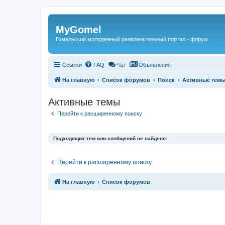
Регистрация
MyGomel
Гомельский молодежный развлекательный портал - форум
Ссылки
FAQ
Чат
Объявления
На главную
Список форумов
Поиск
Активные тем
Активные темы
Перейти к расширенному поиску
Подходящих тем или сообщений не найдено.
Перейти к расширенному поиску
Связаться с
На главную
Список форумов
администрацией