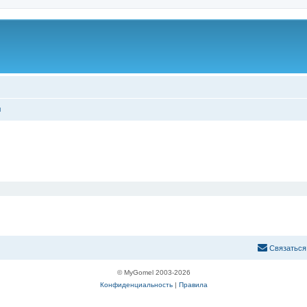
ы
С
в
я
з
а
т
ь
с
я
© MyGomel 2003-2026
Конфиденциальность
|
Правила