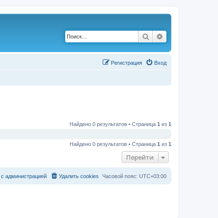
Поиск
Расширенный по
Р
е
г
и
с
т
р
а
ц
и
я
Вход
Найдено 0 результатов • Страница
1
из
1
Найдено 0 результатов • Страница
1
из
1
Перейти
с
а
д
м
и
н
и
с
т
р
а
ц
и
е
й
Удалить cookies
Часовой пояс:
UTC+03:00