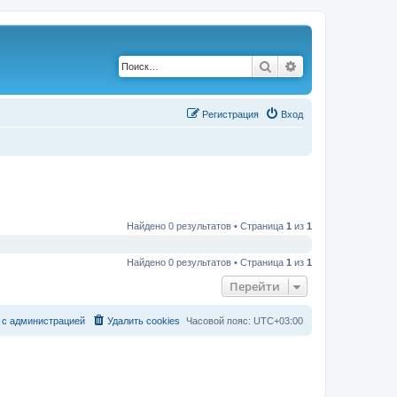
Поиск
Расширенный по
Р
е
г
и
с
т
р
а
ц
и
я
Вход
Найдено 0 результатов • Страница
1
из
1
Найдено 0 результатов • Страница
1
из
1
Перейти
с
а
д
м
и
н
и
с
т
р
а
ц
и
е
й
Удалить cookies
Часовой пояс:
UTC+03:00