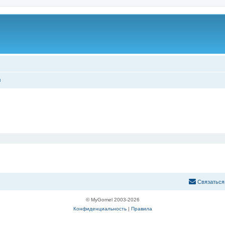
ы
С
в
я
з
а
т
ь
с
я
© MyGomel 2003-2026
Конфиденциальность
|
Правила