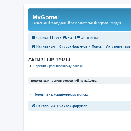
Регистрация
MyGomel
Гомельский молодежный развлекательный портал - форум
Ссылки
FAQ
Чат
Объявления
На главную
Список форумов
Поиск
Активные тем
Активные темы
Перейти к расширенному поиску
Подходящих тем или сообщений не найдено.
Перейти к расширенному поиску
Связаться с
На главную
Список форумов
администрацией