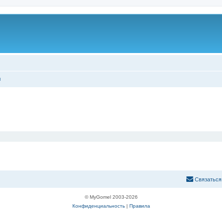
ы
С
в
я
з
а
т
ь
с
я
© MyGomel 2003-2026
Конфиденциальность
|
Правила