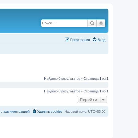
Поиск
Расширенный по
Р
е
г
и
с
т
р
а
ц
и
я
Вход
Найдено 0 результатов • Страница
1
из
1
Найдено 0 результатов • Страница
1
из
1
Перейти
с
а
д
м
и
н
и
с
т
р
а
ц
и
е
й
Удалить cookies
Часовой пояс:
UTC+03:00