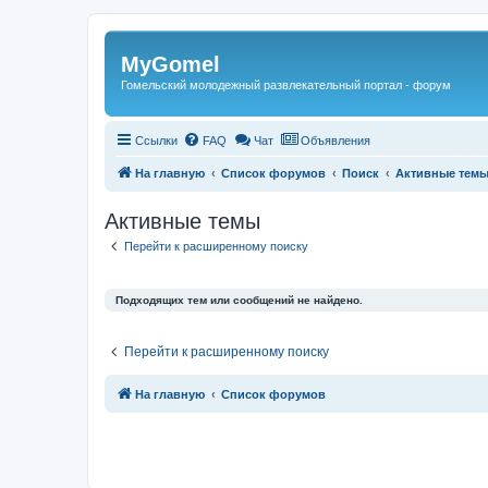
Регистрация
MyGomel
Гомельский молодежный развлекательный портал - форум
Ссылки
FAQ
Чат
Объявления
На главную
Список форумов
Поиск
Активные тем
Активные темы
Перейти к расширенному поиску
Подходящих тем или сообщений не найдено.
Перейти к расширенному поиску
Связаться с
На главную
Список форумов
администрацией