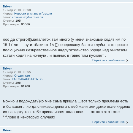
Driver
12 мар 2010, 00:58
Форум:
Новости и жизнь в Гомеле
Тема:
ночные клубы гомеля
Ответы:
195
Просмотры:
85566
ооо да строго)))малалеток там много )у меня знакомые ходят им по
16-17 лет ...ну и тёлки от 15 )))неперенашу йа эти клубы . это просто
полюционно безнравственное надругательство борща над унитазом
кстати ходят на ночную ..и пьяных в гавно там пускают .
Перейти к сообщению
Driver
12 мар 2010, 00:55
Форум:
Студентам
Тема:
КАК ЗАРАБОТАТЬ :?›
Ответы:
205
Просмотры:
81908
можно и подождать)ко мне сама пришла ...вот только проблема есть
и большая ...когда снимаеш деньги с веб мани или даже есле кидаеш
их на карту то к тебе приваливает налогавая ...так што это тоже
***лово в некоторых случаях
Перейти к сообщению
Driver