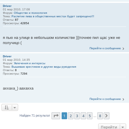
Driver
01 мар 2010, 17:08
Форум:
Общество и психология
Тема:
Распитие пива в общественных местах будет запрещено!!!
Ответы:
87
Просмотры:
42854
я пью на улице в небольшом количистве )))точнее пил щас уже не
получицо (
Перейти к сообщению
Driver
01 мар 2010, 14:35
Форум:
Увлечения и интересы
Тема:
Вышиваю крестиком и другие виды рукоделия
Ответы:
8
Просмотры:
7294
аххаха_) аахахха
Перейти к сообщению
Страница
1
из
8
1
2
3
4
5
8
След.
Найден 71 результат
…
Перейти