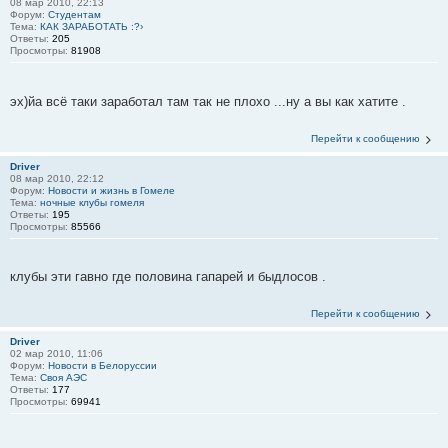
08 мар 2010, 22:13
Форум:
Студентам
Тема:
КАК ЗАРАБОТАТЬ :?›
Ответы:
205
Просмотры:
81908
эх)йа всё таки заработал там так не плохо ...ну а вы как хатите .
Перейти к сообщению
Driver
08 мар 2010, 22:12
Форум:
Новости и жизнь в Гомеле
Тема:
ночные клубы гомеля
Ответы:
195
Просмотры:
85566
клубы эти гавно где половина гапарей и быдлосов .
Перейти к сообщению
Driver
02 мар 2010, 11:06
Форум:
Новости в Белоруссии
Тема:
Своя АЭС
Ответы:
177
Просмотры:
69941