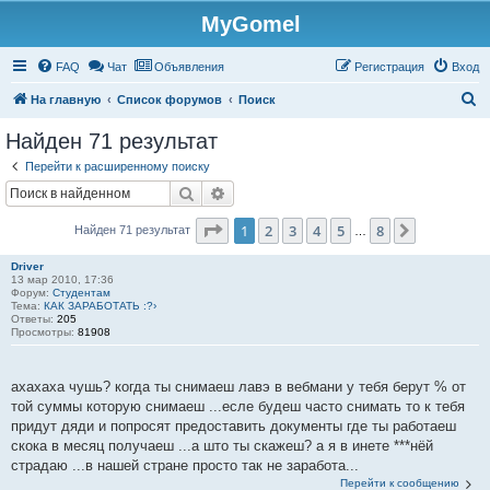
MyGomel
Регистрация
FAQ
Чат
Объявления
Р
е
г
и
с
т
р
а
ц
и
я
Вход
П
На главную
Список форумов
Поиск
о
Найден 71 результат
и
Перейти к расширенному поиску
с
Поиск
Расширенный поиск
к
Страница
1
из
8
1
2
3
4
5
8
След.
Найден 71 результат
…
Driver
13 мар 2010, 17:36
Форум:
Студентам
Тема:
КАК ЗАРАБОТАТЬ :?›
Ответы:
205
Просмотры:
81908
ахахаха чушь? когда ты снимаеш лавэ в вебмани у тебя берут % от
той суммы которую снимаеш ...есле будеш часто снимать то к тебя
придут дяди и попросят предоставить документы где ты работаеш
скока в месяц получаеш ...а што ты скажеш? а я в инете ***нёй
страдаю ...в нашей стране просто так не заработа...
Перейти к сообщению