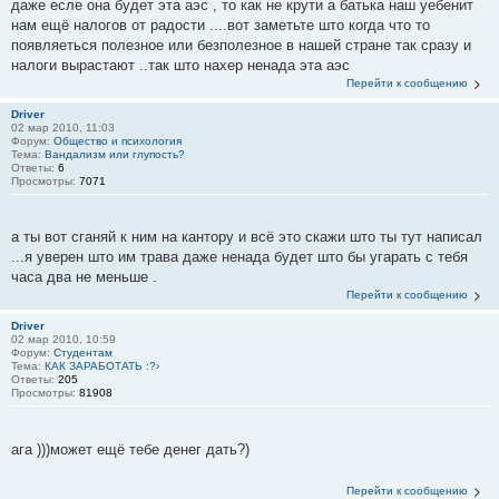
даже есле она будет эта аэс , то как не крути а батька наш уебенит
нам ещё налогов от радости ....вот заметьте што когда что то
появляеться полезное или безполезное в нашей стране так сразу и
налоги вырастают ..так што нахер ненада эта аэс
Перейти к сообщению
Driver
02 мар 2010, 11:03
Форум:
Общество и психология
Тема:
Вандализм или глупость?
Ответы:
6
Просмотры:
7071
а ты вот сганяй к ним на кантору и всё это скажи што ты тут написал
...я уверен што им трава даже ненада будет што бы угарать с тебя
часа два не меньше .
Перейти к сообщению
Driver
02 мар 2010, 10:59
Форум:
Студентам
Тема:
КАК ЗАРАБОТАТЬ :?›
Ответы:
205
Просмотры:
81908
ага )))может ещё тебе денег дать?)
Перейти к сообщению