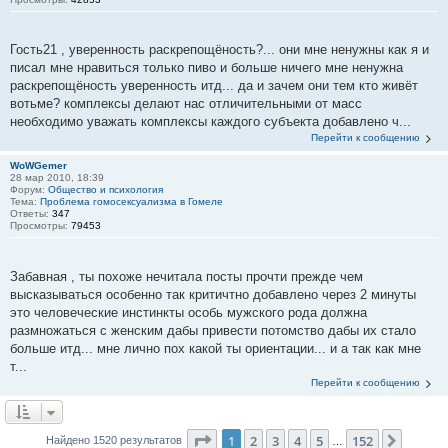
Гость21 , уверенность раскрепощёность?... они мне ненужны как я и
писал мне нравиться только пиво и больше ничего мне ненужна
раскрепощёность уверенность итд... да и зачем они тем кто живёт
вотьме? комплексы делают нас отличительными от масс
необходимо уважать комплексы каждого субъекта добавлено ч...
Перейти к сообщению
WoWGemer
28 мар 2010, 18:39
Форум:
Общество и психология
Тема:
Проблема гомосексуализма в Гомеле
Ответы:
347
Просмотры:
79453
Забавная , ты похоже нечитала посты прочти прежде чем
высказываться особенно так критичтно добавлено через 2 минуты
это человеческие инстинкты особь мужского рода должна
размножаться с женским дабы привести потомство дабы их стало
больше итд... мне лично пох какой ты ориентации... и а так как мне
т...
Перейти к сообщению
Страница
1
из
152
1
2
3
4
5
152
След.
Найдено 1520 результатов
…