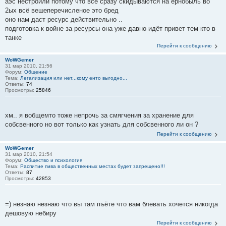
аэс нестроили потому что все сразу скидываются на ернобыль во
2ых всё вешеперечисленое это бред
оно нам даст ресурс действительно ..
подготовка к войне за ресурсы она уже давно идёт привет тем кто в
танке
Перейти к сообщению
WoWGemer
31 мар 2010, 21:56
Форум:
Общение
Тема:
Легализация или нет...кому енто выгодно...
Ответы:
74
Просмотры:
25846
хм.. я вобщемто тоже непрочь за смягчения за хранение для
собсвенного но вот только как узнать для собсвенного ли он ?
Перейти к сообщению
WoWGemer
31 мар 2010, 21:54
Форум:
Общество и психология
Тема:
Распитие пива в общественных местах будет запрещено!!!
Ответы:
87
Просмотры:
42853
=) незнаю незнаю что вы там пъёте что вам блевать хочется никогда
дешовую небиру
Перейти к сообщению