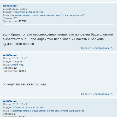
WoWGemer
31 мар 2010, 18:02
Форум:
Общество и психология
Тема:
Распитие пива в общественных местах будет запрещено!!!
Ответы:
87
Просмотры:
42853
если брать только несовершенно летних это половина беды .. ониже
вырастают о_о .. про ларёк тож неслышал =) махать с балкона ...
думаю тоже нельзя
Перейти к сообщению
WoWGemer
28 мар 2010, 18:46
Форум:
Разное
Тема:
Сухой лёд
Ответы:
12
Просмотры:
11216
оо норм по темеже про лёд
Перейти к сообщению
WoWGemer
28 мар 2010, 18:44
Форум:
Общество и психология
Тема:
Распитие пива в общественных местах будет запрещено!!!
Ответы:
87
Просмотры:
42853