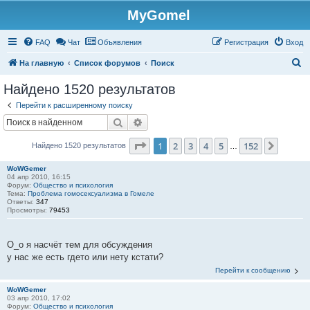
MyGomel
Регистрация
FAQ
Чат
Объявления
Р
е
г
и
с
т
р
а
ц
и
я
Вход
П
На главную
Список форумов
Поиск
о
Найдено 1520 результатов
и
Перейти к расширенному поиску
с
Поиск
Расширенный поиск
к
Страница
1
из
152
1
2
3
4
5
152
След.
Найдено 1520 результатов
…
WoWGemer
04 апр 2010, 16:15
Форум:
Общество и психология
Тема:
Проблема гомосексуализма в Гомеле
Ответы:
347
Просмотры:
79453
О_о я насчёт тем для обсуждения
у нас же есть гдето или нету кстати?
Перейти к сообщению
WoWGemer
03 апр 2010, 17:02
Форум:
Общество и психология