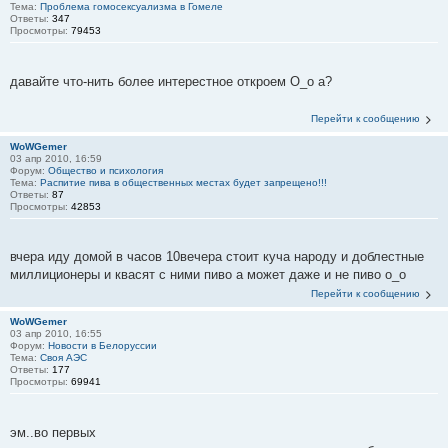
Тема:
Проблема гомосексуализма в Гомеле
Ответы:
347
Просмотры:
79453
давайте что-нить более интерестное откроем О_о а?
Перейти к сообщению
WoWGemer
03 апр 2010, 16:59
Форум:
Общество и психология
Тема:
Распитие пива в общественных местах будет запрещено!!!
Ответы:
87
Просмотры:
42853
вчера иду домой в часов 10вечера стоит куча народу и доблестные
миллиционеры и квасят с ними пиво а может даже и не пиво о_о
Перейти к сообщению
WoWGemer
03 апр 2010, 16:55
Форум:
Новости в Белоруссии
Тема:
Своя АЭС
Ответы:
177
Просмотры:
69941
эм..во первых