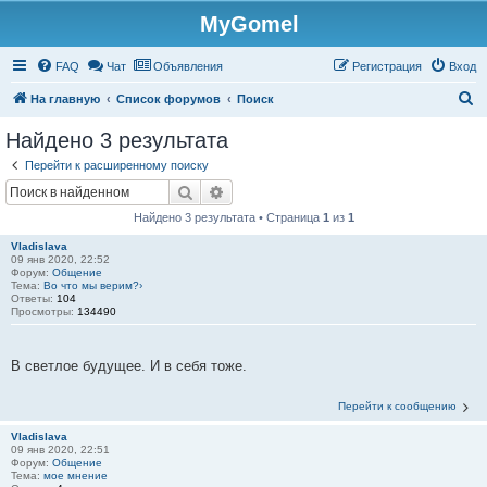
MyGomel
Регистрация
FAQ
Чат
Объявления
Р
е
г
и
с
т
р
а
ц
и
я
Вход
П
На главную
Список форумов
Поиск
о
Найдено 3 результата
и
Перейти к расширенному поиску
с
Поиск
Расширенный поиск
к
Найдено 3 результата • Страница
1
из
1
Vladislava
09 янв 2020, 22:52
Форум:
Общение
Тема:
Во что мы верим?›
Ответы:
104
Просмотры:
134490
В светлое будущее. И в себя тоже.
Перейти к сообщению
Vladislava
09 янв 2020, 22:51
Форум:
Общение
Тема:
мое мнение