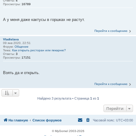
Ответы:
4
Просмотры:
16789
А у меня даже кактусы в горшках не растут.
Перейти к сообщению
Vladislava
09 янв 2020, 22:51
Форум:
Общение
Тема:
Как открыть ресторан или пекарню?
Ответы:
3
Просмотры:
17151
Взять да и открыть.
Перейти к сообщению
Найдено 3 результата • Страница
1
из
1
Перейти
На главную
Список форумов
Часовой пояс:
UTC+03:00
© MyGomel 2003-2026