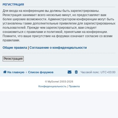
Р
Е
Г
И
С
Т
Р
А
Ц
И
Я
Для входа на конференцию вы должны быть зарегистрированы.
Регистрация занимает всего несколько минут, но предоставляет вам
более широкие возможности. Администратором конференции могут быть
установлены также дополнительные привилегии для зарегистрированных
пользователей. Прежде чем зарегистрироваться, вам следует
ознакомиться с правилами и политикой, принятыми на конференции.
Помните, что ваше присутствие на форумах означает согласие со всеми
правилами.
Общие правила
|
Соглашение о конфиденциальности
Р
е
г
и
с
т
р
а
ц
и
я
На главную
Список форумов
Часовой пояс:
UTC+03:00
© MyGomel 2003-2026
Конфиденциальность
|
Правила