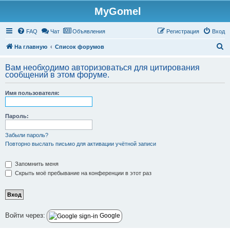
MyGomel
Регистрация
FAQ
Чат
Объявления
Р
е
г
и
с
т
р
а
ц
и
я
Вход
П
На главную
Список форумов
о
Вам необходимо авторизоваться для цитирования
и
сообщений в этом форуме.
с
Имя пользователя:
к
Пароль:
Забыли пароль?
Повторно выслать письмо для активации учётной записи
Запомнить меня
Скрыть моё пребывание на конференции в этот раз
Войти через:
Google