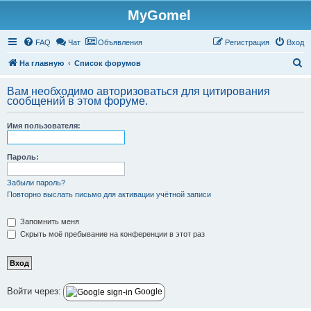
MyGomel
Регистрация
FAQ
Чат
Объявления
Р
е
г
и
с
т
р
а
ц
и
я
Вход
П
На главную
Список форумов
о
Вам необходимо авторизоваться для цитирования
и
сообщений в этом форуме.
с
Имя пользователя:
к
Пароль:
Забыли пароль?
Повторно выслать письмо для активации учётной записи
Запомнить меня
Скрыть моё пребывание на конференции в этот раз
Войти через:
Google