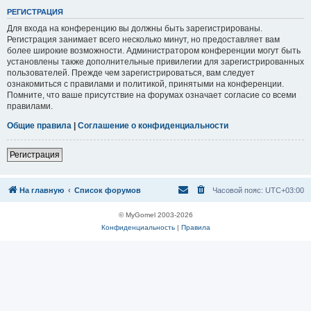
Р
Е
Г
И
С
Т
Р
А
Ц
И
Я
Для входа на конференцию вы должны быть зарегистрированы.
Регистрация занимает всего несколько минут, но предоставляет вам
более широкие возможности. Администратором конференции могут быть
установлены также дополнительные привилегии для зарегистрированных
пользователей. Прежде чем зарегистрироваться, вам следует
ознакомиться с правилами и политикой, принятыми на конференции.
Помните, что ваше присутствие на форумах означает согласие со всеми
правилами.
Общие правила
|
Соглашение о конфиденциальности
Р
е
г
и
с
т
р
а
ц
и
я
На главную
Список форумов
Часовой пояс:
UTC+03:00
© MyGomel 2003-2026
Конфиденциальность
|
Правила