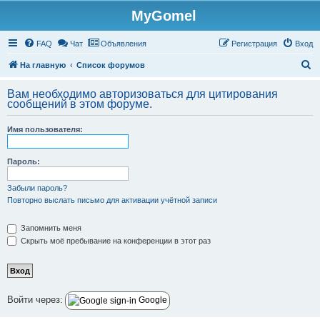
MyGomel
Регистрация
FAQ
Чат
Объявления
Р
е
г
и
с
т
р
а
ц
и
я
Вход
П
На главную
Список форумов
о
Вам необходимо авторизоваться для цитирования
и
сообщений в этом форуме.
с
Имя пользователя:
к
Пароль:
Забыли пароль?
Повторно выслать письмо для активации учётной записи
Запомнить меня
Скрыть моё пребывание на конференции в этот раз
Войти через:
Google