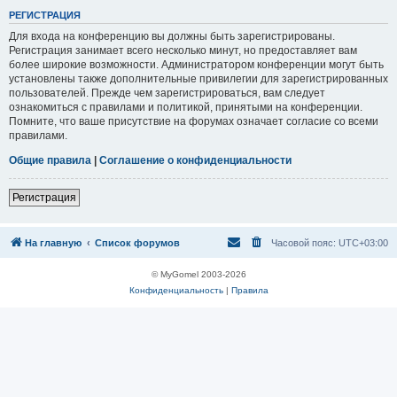
Р
Е
Г
И
С
Т
Р
А
Ц
И
Я
Для входа на конференцию вы должны быть зарегистрированы.
Регистрация занимает всего несколько минут, но предоставляет вам
более широкие возможности. Администратором конференции могут быть
установлены также дополнительные привилегии для зарегистрированных
пользователей. Прежде чем зарегистрироваться, вам следует
ознакомиться с правилами и политикой, принятыми на конференции.
Помните, что ваше присутствие на форумах означает согласие со всеми
правилами.
Общие правила
|
Соглашение о конфиденциальности
Р
е
г
и
с
т
р
а
ц
и
я
На главную
Список форумов
Часовой пояс:
UTC+03:00
© MyGomel 2003-2026
Конфиденциальность
|
Правила