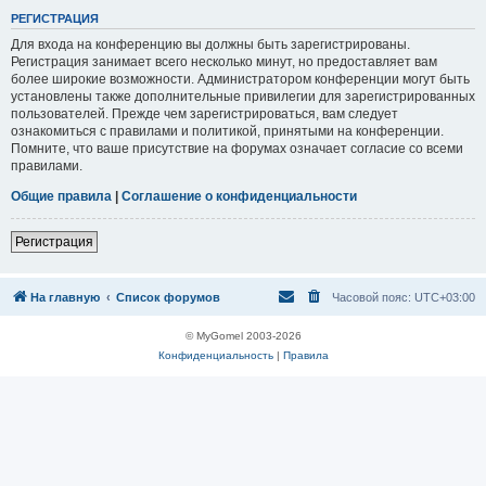
Р
Е
Г
И
С
Т
Р
А
Ц
И
Я
Для входа на конференцию вы должны быть зарегистрированы.
Регистрация занимает всего несколько минут, но предоставляет вам
более широкие возможности. Администратором конференции могут быть
установлены также дополнительные привилегии для зарегистрированных
пользователей. Прежде чем зарегистрироваться, вам следует
ознакомиться с правилами и политикой, принятыми на конференции.
Помните, что ваше присутствие на форумах означает согласие со всеми
правилами.
Общие правила
|
Соглашение о конфиденциальности
Р
е
г
и
с
т
р
а
ц
и
я
На главную
Список форумов
Часовой пояс:
UTC+03:00
© MyGomel 2003-2026
Конфиденциальность
|
Правила