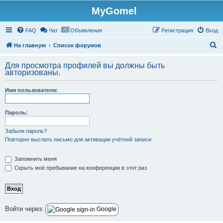
MyGomel
Регистрация
FAQ
Чат
Объявления
Р
е
г
и
с
т
р
а
ц
и
я
Вход
П
На главную
Список форумов
о
Для просмотра профилей вы должны быть
и
авторизованы.
с
Имя пользователя:
к
Пароль:
Забыли пароль?
Повторно выслать письмо для активации учётной записи
Запомнить меня
Скрыть моё пребывание на конференции в этот раз
Войти через:
Google