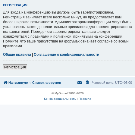
Р
Е
Г
И
С
Т
Р
А
Ц
И
Я
Для входа на конференцию вы должны быть зарегистрированы.
Регистрация занимает всего несколько минут, но предоставляет вам
более широкие возможности. Администратором конференции могут быть
установлены также дополнительные привилегии для зарегистрированных
пользователей. Прежде чем зарегистрироваться, вам следует
ознакомиться с правилами и политикой, принятыми на конференции.
Помните, что ваше присутствие на форумах означает согласие со всеми
правилами.
Общие правила
|
Соглашение о конфиденциальности
Р
е
г
и
с
т
р
а
ц
и
я
На главную
Список форумов
Часовой пояс:
UTC+03:00
© MyGomel 2003-2026
Конфиденциальность
|
Правила