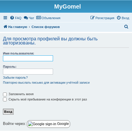
MyGomel
Регистрация
FAQ
Чат
Объявления
Р
е
г
и
с
т
р
а
ц
и
я
Вход
П
На главную
Список форумов
о
Для просмотра профилей вы должны быть
и
авторизованы.
с
Имя пользователя:
к
Пароль:
Забыли пароль?
Повторно выслать письмо для активации учётной записи
Запомнить меня
Скрыть моё пребывание на конференции в этот раз
Войти через:
Google